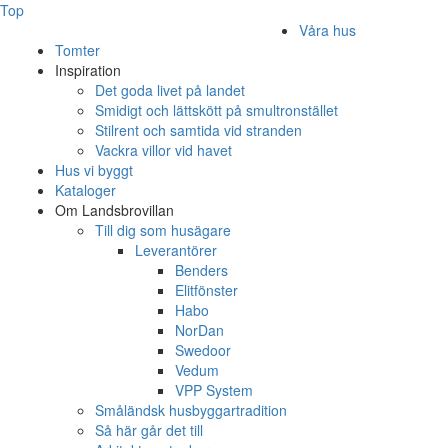
Top
Våra hus
Tomter
Inspiration
Det goda livet på landet
Smidigt och lättskött på smultronstället
Stilrent och samtida vid stranden
Vackra villor vid havet
Hus vi byggt
Kataloger
Om Landsbrovillan
Till dig som husägare
Leverantörer
Benders
Elitfönster
Habo
NorDan
Swedoor
Vedum
VPP System
Småländsk husbyggartradition
Så här går det till