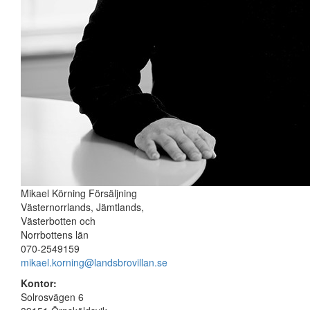
Mikael Körning
Försäljning
Västernorrlands, Jämtlands,
Västerbotten och
Norrbottens län
070-2549159
mikael.korning@landsbrovillan.se
Kontor:
Solrosvägen 6