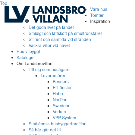
Top
Våra hus
Tomter
Inspiration
Det goda livet på landet
Smidigt och lättskött på smultronstället
Stilrent och samtida vid stranden
Vackra villor vid havet
Hus vi byggt
Kataloger
Om Landsbrovillan
Till dig som husägare
Leverantörer
Benders
Elitfönster
Habo
NorDan
Swedoor
Vedum
VPP System
Småländsk husbyggartradition
Så här går det till